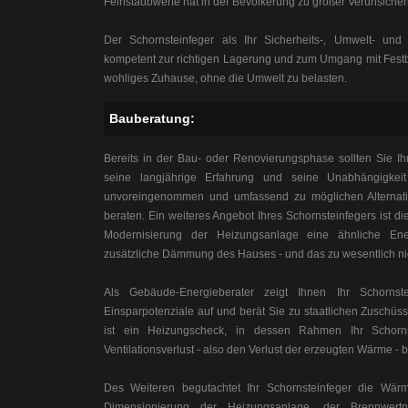
Feinstaubwerte hat in der Bevölkerung zu großer Verunsicher
Der Schornsteinfeger als Ihr Sicherheits-, Umwelt- un
kompetent zur richtigen Lagerung und zum Umgang mit Festb
wohliges Zuhause, ohne die Umwelt zu belasten.
Bauberatung:
Bereits in der Bau- oder Renovierungsphase sollten Sie Ih
seine langjährige Erfahrung und seine Unabhängigke
unvoreingenommen und umfassend zu möglichen Alternati
beraten. Ein weiteres Angebot Ihres Schornsteinfegers ist die
Modernisierung der Heizungsanlage eine ähnliche Ene
zusätzliche Dämmung des Hauses - und das zu wesentlich ni
Als Gebäude-Energieberater zeigt Ihnen Ihr Schornst
Einsparpotenziale auf und berät Sie zu staatlichen Zuschüs
ist ein Heizungscheck, in dessen Rahmen Ihr Schorns
Ventilationsverlust - also den Verlust der erzeugten Wärme - 
Des Weiteren begutachtet Ihr Schornsteinfeger die Wär
Dimensionierung der Heizungsanlage, der Brennwe