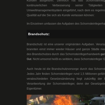
Kunden ausgeführt. Dennoch hat das Schornsteinfege
kontinuierlichen Verbesserung seiner Tätigkei
Umweltmanagementsystem eingeführt, nach dem es regelmäßig 
Qualität auf die Sie sich als Kunde verlassen können:
Im Einzelnen umfassen die Aufgaben des Schornsteinfegerh
Brandschutz:
Brandschutz ist eine unserer originärsten Aufgaben. Verurs
brannten einst immer wieder Häuser und ganze Städte nie
des Brandschutzes durch das Schornsteinfegerhandwerk
gar
Gut
. Nicht umsonst heißt es seitdem, dass Schornsteinfeger G
Auch heute ist die Brandschutzvorsorge durch das Schornst
Jedes Jahr finden Schornsteinfeger rund 1,5 Millionen gefä
verabschiedeten Gesetzesänderung liegt zukünftig der 
Verantwortung der Schornsteinfeger, denn der Gesetzgebe
Eigentümer.