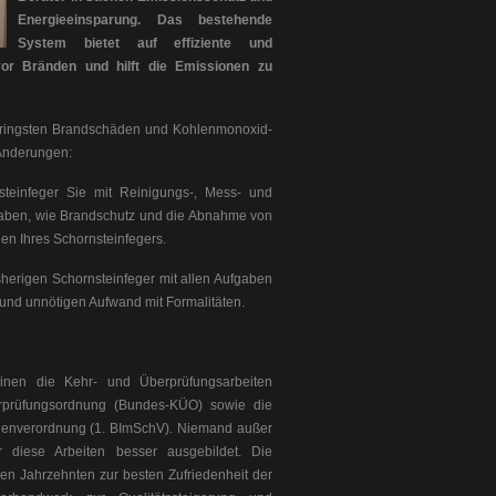
Energieeinsparung. Das bestehende
System bietet auf effiziente und
or Bränden und hilft die Emissionen zu
geringsten Brandschäden und Kohlenmonoxid-
 Änderungen:
teinfeger Sie mit Reinigungs-, Mess- und
gaben, wie Brandschutz und die Abnahme von
n Ihres Schornsteinfegers.
isherigen Schornsteinfeger mit allen Aufgaben
 und unnötigen Aufwand mit Formalitäten.
einen die Kehr- und Überprüfungsarbeiten
rprüfungsordnung (Bundes-KÜO) sowie die
enverordnung (1. BImSchV). Niemand außer
r diese Arbeiten besser ausgebildet. Die
en Jahrzehnten zur besten Zufriedenheit der