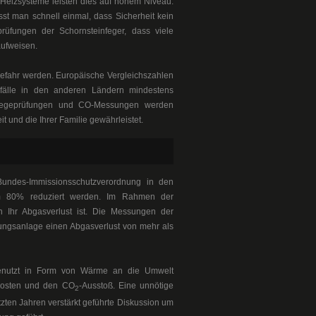
Heizsysteme leisten dies auf hohem Niveau:
st man schnell einmal, dass Sicherheit kein
prüfungen der Schornsteinfeger, dass viele
aufweisen.
Gefahr werden. Europäische Vergleichszahlen
nfälle in den anderen Ländern mindestens
swegeprüfungen und CO-Messungen werden
t und die Ihrer Familie gewährleistet.
undes-Immissionsschutzverordnung in den
m 80% reduziert werden. Im Rahmen der
h Ihr Abgasverlust ist. Die Messungen der
zungsanlage einen Abgasverlust von mehr als
enutzt in Form von Wärme an die Umwelt
kosten und den CO
-Ausstoß. Eine unnötige
2
tzten Jahren verstärkt geführte Diskussion um