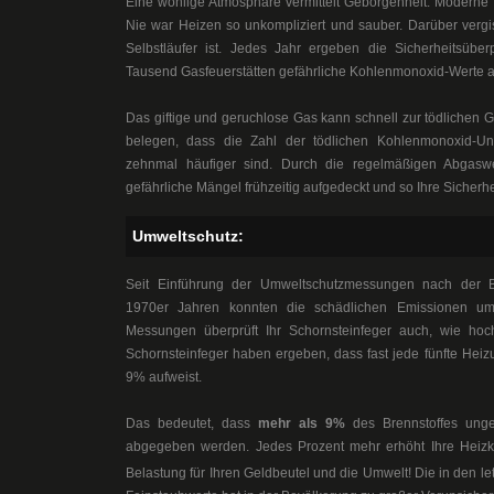
Eine wohlige Atmosphäre vermittelt Geborgenheit. Moderne 
Nie war Heizen so unkompliziert und sauber. Darüber vergis
Selbstläufer ist. Jedes Jahr ergeben die Sicherheitsüber
Tausend Gasfeuerstätten gefährliche Kohlenmonoxid-Werte 
Das giftige und geruchlose Gas kann schnell zur tödlichen 
belegen, dass die Zahl der tödlichen Kohlenmonoxid-U
zehnmal häufiger sind. Durch die regelmäßigen Abga
gefährliche Mängel frühzeitig aufgedeckt und so Ihre Sicherhei
Umweltschutz:
Seit Einführung der Umweltschutzmessungen nach der B
1970er Jahren konnten die schädlichen Emissionen u
Messungen überprüft Ihr Schornsteinfeger auch, wie hoc
Schornsteinfeger haben ergeben, dass fast jede fünfte Hei
9% aufweist.
Das bedeutet, dass
mehr als 9%
des Brennstoffes ung
abgegeben werden. Jedes Prozent mehr erhöht Ihre Heiz
Belastung für Ihren Geldbeutel und die Umwelt! Die in den le