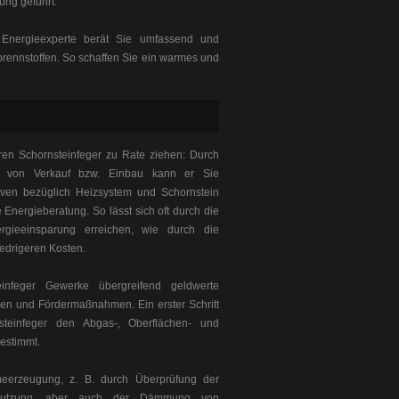
ung geführt.
d Energieexperte berät Sie umfassend und
rennstoffen. So schaffen Sie ein warmes und
ren Schornsteinfeger zu Rate ziehen: Durch
it von Verkauf bzw. Einbau kann er Sie
ven bezüglich Heizsystem und Schornstein
 Energieberatung. So lässt sich oft durch die
rgieeinsparung erreichen, wie durch die
edrigeren Kosten.
einfeger Gewerke übergreifend geldwerte
sen und Fördermaßnahmen. Ein erster Schritt
teinfeger den Abgas-, Oberflächen- und
bestimmt.
meerzeugung, z. B. durch Überprüfung der
rtnutzung, aber auch der Dämmung von