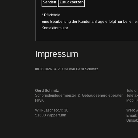
* Pflichtfeld
Eine Bearbeitung der Kundenanfrage erfolgt nur bei einem
Kontaktformular.
Impressum
08.08.2026 04:29 Uhr von Gerd Schmitz
Gerd Schmitz
Telefo
Schornsteinfegermeister & Gebäudeenergieberater
Telefa
HWK
Mobil:
Willi-Laschet-Str. 30
Web: w
51688 Wipperfürth
Email: 
Umsatz