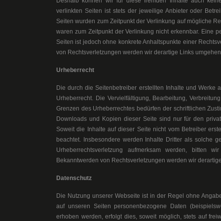
Deshalb können wir für diese fremden Inhalte auch kein
verlinkten Seiten ist stets der jeweilige Anbieter oder Betre
Seiten wurden zum Zeitpunkt der Verlinkung auf mögliche Rec
waren zum Zeitpunkt der Verlinkung nicht erkennbar. Eine pe
Seiten ist jedoch ohne konkrete Anhaltspunkte einer Rechts
von Rechtsverletzungen werden wir derartige Links umgehen
Urheberrecht
Die durch die Seitenbetreiber erstellten Inhalte und Werke
Urheberrecht. Die Vervielfältigung, Bearbeitung, Verbreitu
Grenzen des Urheberrechtes bedürfen der schriftlichen Zusti
Downloads und Kopien dieser Seite sind nur für den privat
Soweit die Inhalte auf dieser Seite nicht vom Betreiber erst
beachtet. Insbesondere werden Inhalte Dritter als solche g
Urheberrechtsverletzung aufmerksam werden, bitten w
Bekanntwerden von Rechtsverletzungen werden wir derartige
Datenschutz
Die Nutzung unserer Webseite ist in der Regel ohne Anga
auf unseren Seiten personenbezogene Daten (beispielswe
erhoben werden, erfolgt dies, soweit möglich, stets auf fre