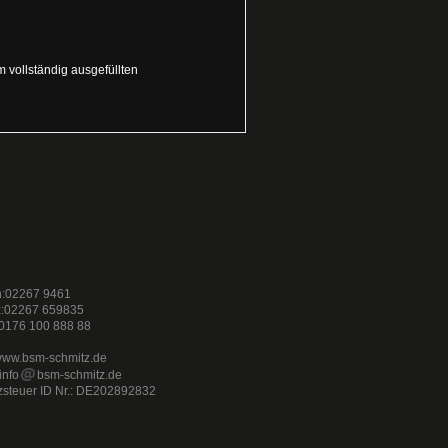
 vollständig ausgefüllten
n:02267 9461
x:02267 659835
 0176 100 888 88
ww.bsm-schmitz.de
info
bsm-schmitz.de
steuer ID Nr.: DE202892832