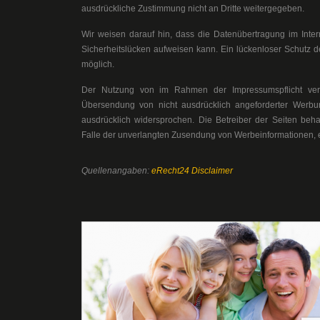
ausdrückliche Zustimmung nicht an Dritte weitergegeben.
Wir weisen darauf hin, dass die Datenübertragung im Inter
Sicherheitslücken aufweisen kann. Ein lückenloser Schutz der
möglich.
Der Nutzung von im Rahmen der Impressumspflicht veröff
Übersendung von nicht ausdrücklich angeforderter Werbun
ausdrücklich widersprochen. Die Betreiber der Seiten behal
Falle der unverlangten Zusendung von Werbeinformationen, 
Quellenangaben:
eRecht24 Disclaimer