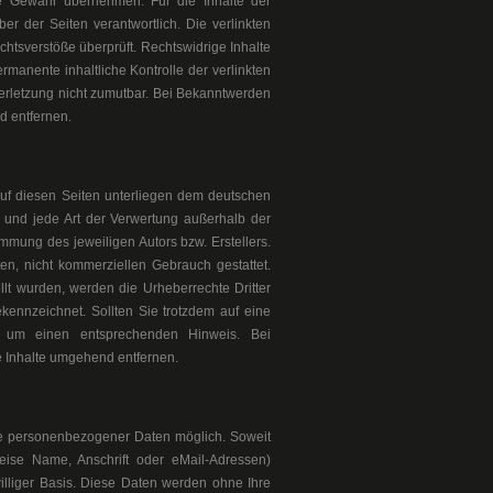
e Gewähr übernehmen. Für die Inhalte der
iber der Seiten verantwortlich. Die verlinkten
htsverstöße überprüft. Rechtswidrige Inhalte
rmanente inhaltliche Kontrolle der verlinkten
verletzung nicht zumutbar. Bei Bekanntwerden
d entfernen.
 auf diesen Seiten unterliegen dem deutschen
ng und jede Art der Verwertung außerhalb der
mmung des jeweiligen Autors bzw. Erstellers.
en, nicht kommerziellen Gebrauch gestattet.
ellt wurden, werden die Urheberrechte Dritter
ekennzeichnet. Sollten Sie trotzdem auf eine
ir um einen entsprechenden Hinweis. Bei
 Inhalte umgehend entfernen.
be personenbezogener Daten möglich. Soweit
ise Name, Anschrift oder eMail-Adressen)
iwilliger Basis. Diese Daten werden ohne Ihre